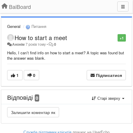
BaiBoard
General
Питання
How to start a meet
+1
Анонім
7 років тому
•
0
Hello, I can’t find info on how to start a meet? A topic was found but
the answer was blank.
1
0
Підписатися
Відповіді
0
Старі зверху
Служба підтримки клієнтів
працює на UserEcho