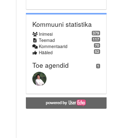
Kommuuni statistika
379
Inimesi
117
Teemad
70
Kommentaarid
52
Hääled
Toe agendid
1