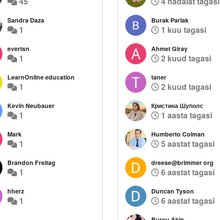
45
4 nädalat tagasi
Sandra Daza
Burak Parlak
1
1 kuu tagasi
evertsn
Ahmet Giray
1
2 kuud tagasi
LearnOnline education
taner
1
2 kuud tagasi
Kevin Neubauer
Кристина Шуполс
1
1 aasta tagasi
Mark
Humberto Colman
1
5 aastat tagasi
Brandon Freitag
dreese@brimmer org
1
6 aastat tagasi
hherz
Duncan Tyson
1
6 aastat tagasi
Burcu Akin