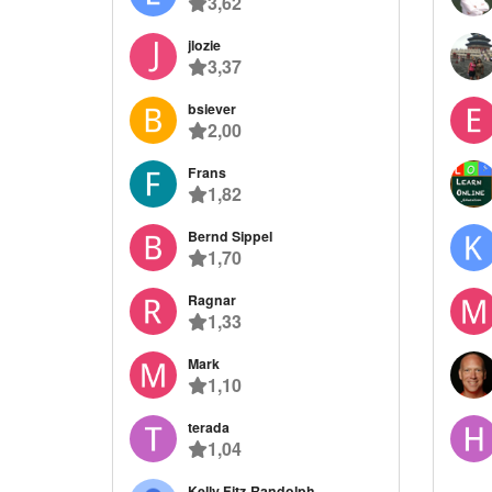
3,62
jlozie
3,37
bsiever
2,00
Frans
1,82
Bernd Sippel
1,70
Ragnar
1,33
Mark
1,10
terada
1,04
Kelly Fitz-Randolph