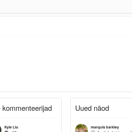
 kommenteerijad
Uued näod
Kyle Liu
marquis barkley