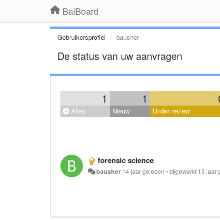
BaiBoard
Gebruikersprofiel
bausher
De status van uw aanvragen
1
1
Alles
Nieuw
Under review
forensic science
bausher
14 jaar geleden
•
bijgewerkt
13 jaar