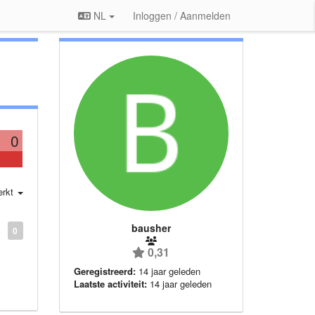
NL
Inloggen / Aanmelden
0
erkt
bausher
0
0,31
Geregistreerd:
14 jaar geleden
Laatste activiteit:
14 jaar geleden