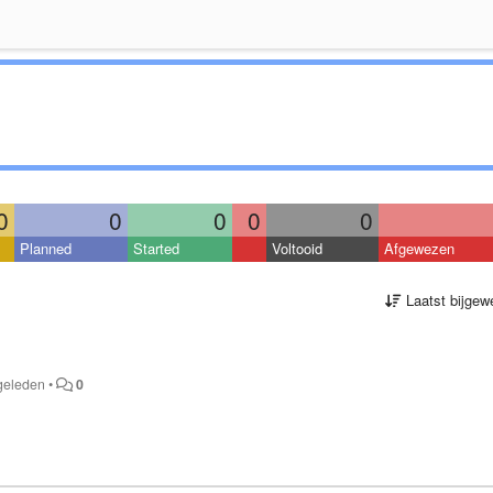
0
0
0
0
0
Planned
Started
Voltooid
Afgewezen
Laatst bijgew
 geleden
•
0