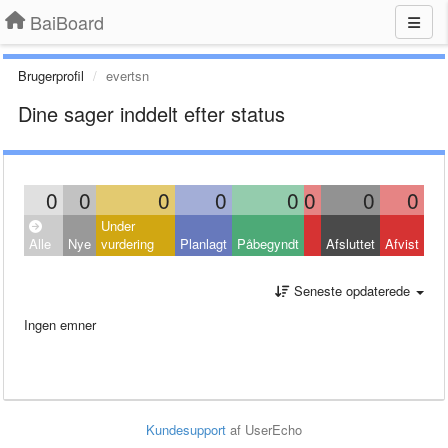
BaiBoard
Brugerprofil
evertsn
Dine sager inddelt efter status
0
0
0
0
0
0
0
0
Under
Alle
Nye
vurdering
Planlagt
Påbegyndt
Afsluttet
Afvist
Seneste opdaterede
Ingen emner
Kundesupport
af UserEcho