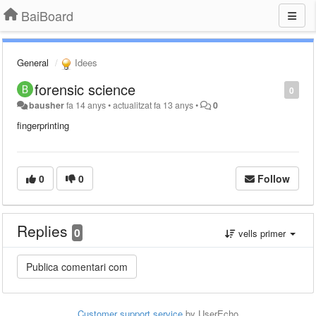
BaiBoard
General
Idees
forensic science
0
bausher
fa 14 anys
•
actualitzat
fa 13 anys
•
0
fingerprinting
0
0
Follow
Replies
0
vells primer
Customer support service
by UserEcho