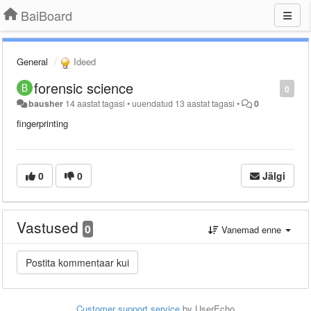
BaiBoard
General
Ideed
forensic science
0
bausher
14 aastat tagasi
•
uuendatud
13 aastat tagasi
•
0
fingerprinting
0
0
Jälgi
Vastused
0
Vanemad enne
Customer support service
by UserEcho