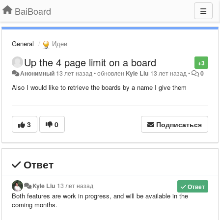
BaiBoard
General
Идеи
Up the 4 page limit on a board
+3
Анонимный
13 лет назад
•
обновлен
Kyle Liu
13 лет назад
•
0
Also I would like to retrieve the boards by a name I give them
3
0
Подписаться
Ответ
Kyle Liu
13 лет назад
Ответ
Both features are work in progress, and will be available in the
coming months.