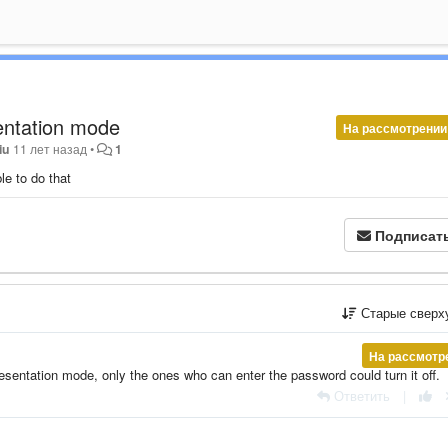
entation mode
На рассмотрении
iu
11 лет назад
•
1
le to do that
Подписат
Старые сверх
На рассмотр
sentation mode, only the ones who can enter the password could turn it off.
Ответить
|