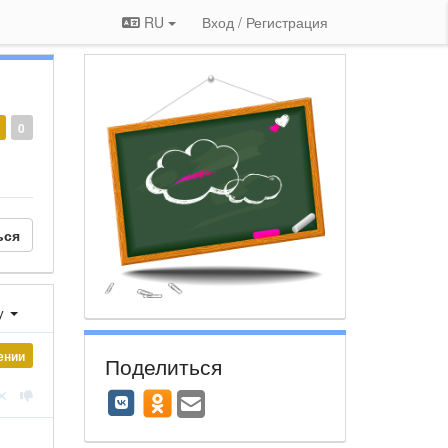
RU
Вход / Регистрация
0
ься
у
ении
Поделиться