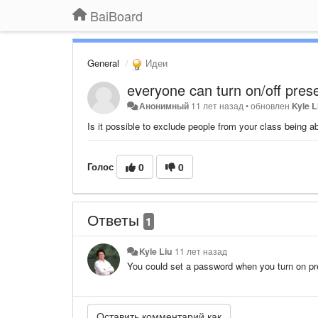
BaiBoard
General
Идеи
everyone can turn on/off pres
Анонимный
11 лет назад
•
обновлен
Kyle L
Is it possible to exclude people from your class being ab
Голос
0
0
Ответы
1
Kyle Liu
11 лет назад
You could set a password when you turn on pre